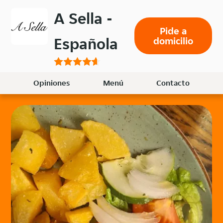
Volver
A Sella -
al
Pide a
menú
Española
domicilio
principal
Opiniones
Menú
Contacto